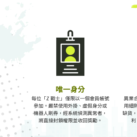
唯一身分
每位「Z 戰士」僅限以一個會員帳號
異業
參加。嚴禁使用外掛、虛假身分或
用細
機器人刷券，經系統偵測異常者，
缺貨，
將直接封鎖權限並收回獎勵。
利