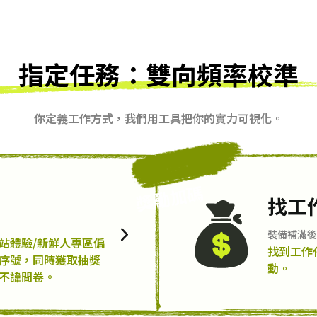
指定任務：雙向頻率校準
你定義工作方式，我們用工具把你的實力可視化。
獎勵加碼
找工
裝備補滿後
站體驗/新鮮人專區偏
找到工作
序號，同時獲取抽獎
動。
不諱問卷。