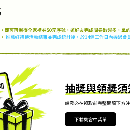
碼
，即可再獲得全家禮券50元序號，邀好友完成問卷數越多，拿的
人，
推薦好禮待活動結束並完成統計後，於14個工作日內透過會員中
抽獎與領獎須
請務必在領取前完整閱讀下方注
下載機會中獎單