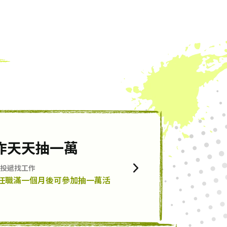
作天天抽一萬
投遞找工作
任職滿一個月後可參加抽一萬活