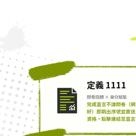
主要任務
定義 1111
問卷回饋 × 身分賦能
完成直言不諱問卷（網
好）即跳出序號並寄送
資格。點擊連結至直言